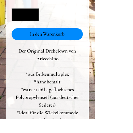
Anzahl
*
In den Warenkorb
Der Original Drehclown von
Arlecchino
*aus Birkenmultiplex
*handbemalt
*extra stabil - geflochtenes
Polypropylenseil (aus deutscher
Seilerei)
*ideal für die Wickelkommode
oder Babyschaukel
*einmal angedreht hört er nicht