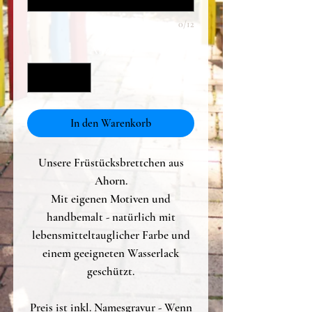
0/12
Anzahl
*
In den Warenkorb
Unsere Früstücksbrettchen aus
Ahorn.
Mit eigenen Motiven und
handbemalt - natürlich mit
lebensmitteltauglicher Farbe und
einem geeigneten Wasserlack
geschützt.
Preis ist inkl. Namesgravur - Wenn