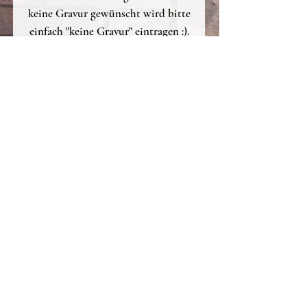
keine Gravur gewünscht wird bitte
einfach "keine Gravur" eintragen :).
Bitte beachten!
Wenn wir gravierte Brettchen
verschicken, sind dies
personalisierte Artikel, die vom
Umtausch/Retoure ausgeschlossen
sind. Vielen Dank für das
Verständis.
Wir haben viele weitere Motive zur
Auswahl in der
Rubrik
Frühstücksbrettchen
.