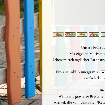
Unsere Früstüc
Mit eigenen Motiven u
lebensmitteltauglicher Farbe un
Preis ist inkl. Namesgravur -
einfach "kein
Bit
Wenn wir gravierte Brettchen 
Artikel, die vom Umtausch/Retou