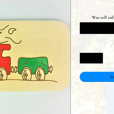
Was soll au
In