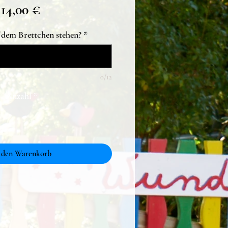
Preis
14,00 €
f dem Brettchen stehen?
*
0/12
Anzahl
*
 den Warenkorb