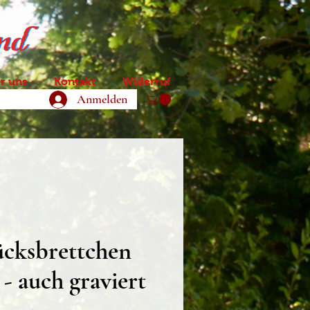
r uns
Kontakt
Widerruf
Anmelden
ücksbrettchen
 - auch graviert