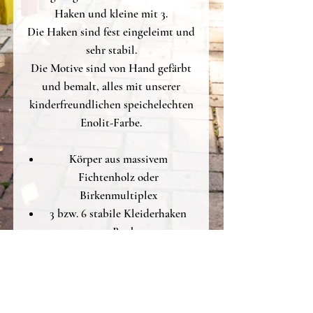
Haken und kleine mit 3.
Die Haken sind fest eingeleimt und
sehr stabil.
Die Motive sind von Hand gefärbt
und bemalt, alles mit unserer
kinderfreundlichen speichelechten
Enolit-Farbe.
Körper aus massivem
Fichtenholz oder
Birkenmultiplex
3 bzw. 6 stabile Kleiderhaken
aus Buche
Landschaft aus Birkenmultiplex
mit ungiftiger, speichelechter
ENOLIT-Farbe gefärbt
von Hand gemacht & bemalt