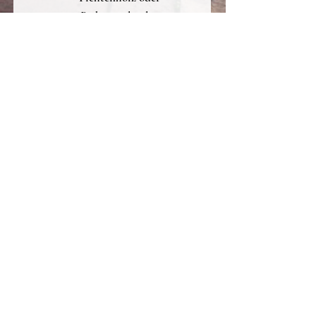
Birkenmultiplex
3 bzw. 6 stabile Kleiderhaken
aus Buche
Landschaft aus Birkenmultiplex
mit ungiftiger, speichelechter
ENOLIT-Farbe gefärbt
von Hand gemacht & bemalt
vorgebohrte Löcher zum
leichten Anbringen
... alle Motive im Überblick in der
Rubrik Garderoben.