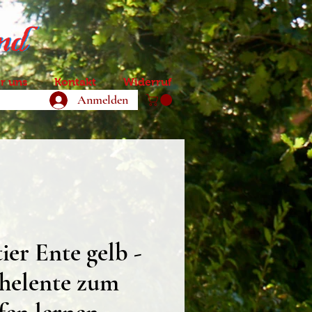
r uns
Kontakt
Widerruf
Anmelden
ier Ente gelb -
helente zum