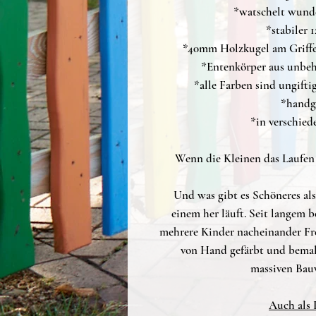
*watschelt wund
*stabiler 
*40mm Holzkugel am Griffe
*Entenkörper aus unbeh
*alle Farben sind ungift
*handg
*in verschied
Wenn die Kleinen das Laufen 
Und was gibt es Schöneres als
einem her läuft. Seit langem b
mehrere Kinder nacheinander Fr
von Hand gefärbt und bemalt
massiven Bauw
Auch als 