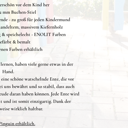
erschön vor dem Kind her
12 mm Buchen-Stiel
nde - zu groß für jeden Kindermund
andeltem, massivem Kiefernholz
ig & speichelecht - ENOLIT Farben
efärbt & bemalt
enen Farben erhältlich
lernen, haben viele gerne etwas in der
Hand.
 eine schöne watschelnde Ente, die vor
ei uns bewährt und so stabil, dass auch
eude daran haben können. Jede Ente wird
 und ist somit einzigartig. Dank der
eise wirklich haltbar.
Pinguin erhältlich.