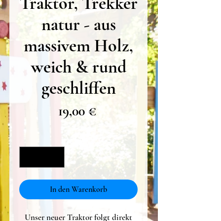
Traktor, Trekker
natur - aus
massivem Holz,
weich & rund
geschliffen
Preis
19,00 €
Anzahl
*
In den Warenkorb
Unser neuer Traktor folgt direkt