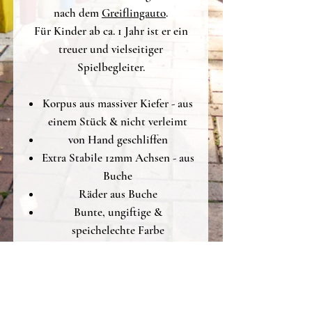
nach dem
Greiflingauto
.
Für Kinder ab ca. 1 Jahr ist er ein
treuer und vielseitiger
Spielbegleiter.
Korpus aus massiver Kiefer - aus
einem Stück & nicht verleimt
von Hand geschliffen
Extra Stabile 12mm Achsen - aus
Buche
Räder aus Buche
Bunte, ungiftige &
speichelechte Farbe
Die Achslöcher fräsen wir extra um
den Rädern mehr spiel zu geben
und die Trecker kurvengängig zu